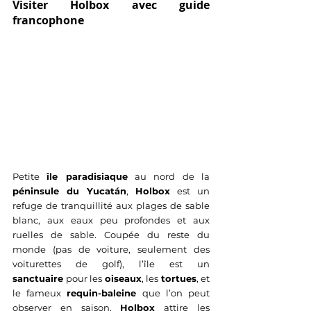
Visiter Holbox avec guide 
francophone
Petite 
île paradisiaque
 au nord de la 
péninsule du Yucatán
, 
Holbox
 est un 
refuge de tranquillité aux plages de sable 
blanc, aux eaux peu profondes et aux 
ruelles de sable. Coupée du reste du 
monde (pas de voiture, seulement des 
voiturettes de golf), l’île est un 
sanctuaire
 pour les 
oiseaux
, les 
tortues
, et 
le fameux 
requin-baleine
 que l’on peut 
observer en saison. 
Holbox
 attire les 