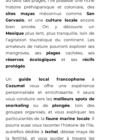
au-delà des plages, l’île possède une riche 
histoire préhispanique et coloniale, des 
sites mayas
 méconnus comme 
San 
Gervasio
, et une 
culture locale
 encore 
bien ancrée. On y découvre un 
Mexique
 plus lent, plus tranquille, loin de 
l’agitation touristique du continent. Les 
amateurs de nature pourront explorer ses 
mangroves, ses 
plages
 cachées, ses 
réserves écologiques
 et ses 
récifs 
protégés
.
Un 
guide local francophone
 à 
Cozumel
 vous offre une expérience 
personnalisée et enrichissante. Il saura 
vous conduire vers les 
meilleurs spots de 
snorkeling
 ou de 
plongée
, loin des 
groupes organisés, et vous expliquer les 
particularités de la 
faune marine locale
. Il 
pourra aussi vous raconter l’histoire de l’île, 
autrefois dédiée à 
Ixchel
, déesse maya de 
la fertilité, et vous guider à travers les 