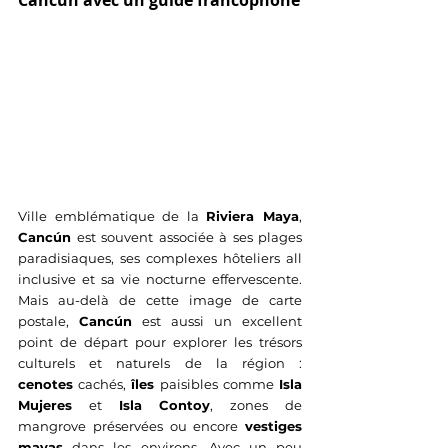
Ville emblématique de la 
Riviera Maya
, 
Cancún
 est souvent associée à ses plages 
paradisiaques, ses complexes hôteliers all 
inclusive et sa vie nocturne effervescente. 
Mais au-delà de cette image de carte 
postale, 
Cancún
 est aussi un excellent 
point de départ pour explorer les trésors 
culturels et naturels de la région : 
cenotes
 cachés, 
îles
 paisibles comme 
Isla 
Mujeres
 et 
Isla Contoy
, zones de 
mangrove préservées ou encore 
vestiges 
mayas
 dans les environs. Avec un peu 