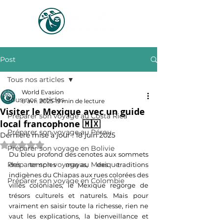
Post
Tous nos articles
World Evasion
Tous nos articles
8 avr. 2025
19 min de lecture
Visiter le Mexique avec un guide
Préparer son voyage au Costa Rica
local francophone 🇲🇽
Préparer son voyage au Pérou
Dernière mise à jour :
18 juin 2025
Noté NaN étoiles sur 5.
Préparer son voyage en Bolivie
Du bleu profond des cenotes aux sommets 
Préparer son voyage au Mexique
des temples mayas, des traditions 
indigènes du Chiapas aux rues colorées des 
Préparer son voyage en Colombie
villes coloniales, le Mexique regorge de 
trésors culturels et naturels. Mais pour 
vraiment en saisir toute la richesse, rien ne 
vaut les explications, la bienveillance et 