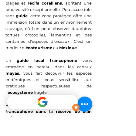
plages et 
récifs coralliens
, abritant une 
biodiversité exceptionnelle. Peu accessible 
sans 
guide
, cette zone protégée offre une 
immersion totale dans un environnement 
sauvage, où l’on peut observer dauphins, 
tortues, crocodiles, lamantins et des 
centaines d’espèces d’oiseaux. C’est un 
modèle d’
écotourisme
 au 
Mexique
.
Un 
guide local francophone
 vous 
emmène en bateau dans les canaux 
mayas
, vous fait découvrir les espèces 
endémiques et vous sensibilise aux 
pratiques respectueuses de 
l’
écosystème
 fragile.
Réservez votre 
excursion guidée 
francophone dans la réserve de Sian 
Ka’an
 en 
version classique
 ou en 
version 
deluxe
. Consultez notre 
article sur Sian 
Ka’an
 pour comprendre la différence entre 