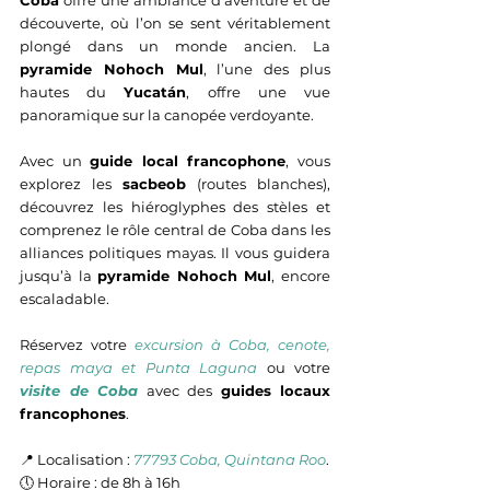
Coba
 offre une ambiance d’aventure et de 
découverte, où l’on se sent véritablement 
plongé dans un monde ancien. La 
pyramide Nohoch Mul
, l’une des plus 
hautes du 
Yucatán
, offre une vue 
panoramique sur la canopée verdoyante.
Avec un 
guide local francophone
, vous 
explorez les 
sacbeob
 (routes blanches), 
découvrez les hiéroglyphes des stèles et 
comprenez le rôle central de Coba dans les 
alliances politiques mayas. Il vous guidera 
jusqu’à la 
pyramide Nohoch Mul
, encore 
escaladable.
Réservez votre 
excursion à Coba, cenote, 
repas maya et Punta Laguna
 ou votre 
visite de Coba
 avec des 
guides locaux 
francophones
.
📍 Localisation : 
77793 Coba, Quintana Roo
.
🕔 Horaire : de 8h à 16h