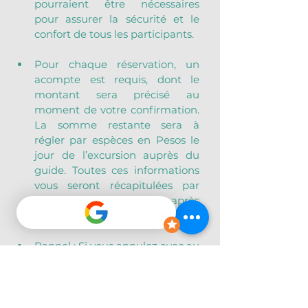
pourraient être nécessaires 
pour assurer la sécurité et le 
confort de tous les participants.
Pour chaque réservation, un 
acompte est requis, dont le 
montant sera précisé au 
moment de votre confirmation. 
La somme restante sera à 
régler par espèces en Pesos le 
jour de l’excursion auprès du 
guide. Toutes ces informations 
vous seront récapitulées par 
email ou Whatsapp juste après 
la réservation.
Rappel : Si vous annulez avec au 
moins 48h d’anticipation pour 
quelque motif que ce soit, 
l’acompte vous est 
intégralement remboursé.