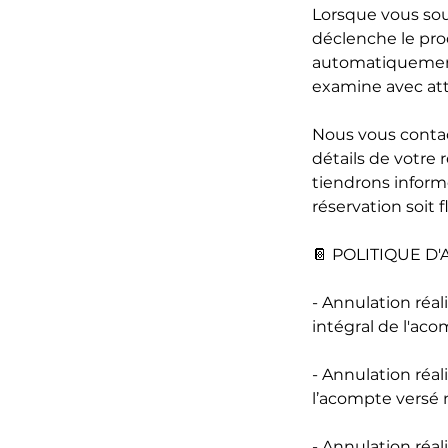
Lorsque vous sou
déclenche le proc
automatiquement
examine avec att
Nous vous conta
détails de votre 
tiendrons inform
réservation soit f
📔 POLITIQUE D'
- Annulation réa
intégral de l'ac
- Annulation réal
l’acompte versé 
- Annulation réal