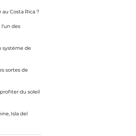
 au Costa Rica ?
 l'un des
 un système de
tes sortes de
rofiter du soleil
e, Isla del