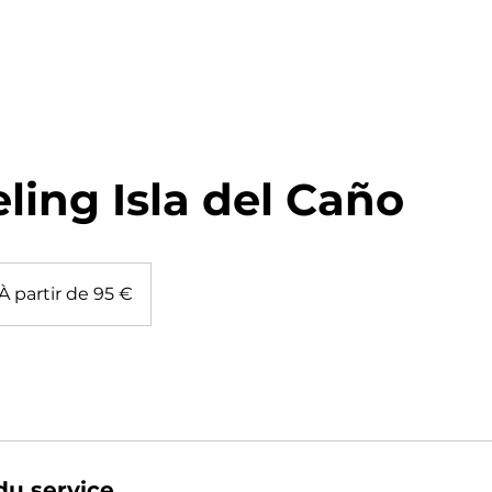
NOUS
BOLIVIE
COLOMBIE
COSTA RICA
MEXIQUE
PER
ling Isla del Caño
ir
À partir de 95 €
os
du service