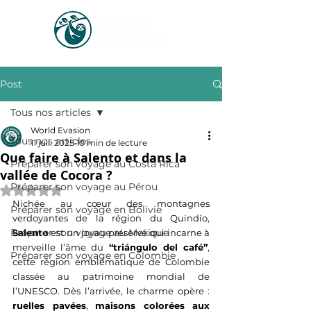
Post
Tous nos articles
World Evasion
Tous nos articles
11 juil. 2025
10 min de lecture
Que faire à Salento et dans la
Préparer son voyage au Costa Rica
vallée de Cocora ?
Préparer son voyage au Pérou
Noté NaN étoiles sur 5.
Nichée au cœur des montagnes 
Préparer son voyage en Bolivie
verdoyantes de la région du Quindío, 
Préparer son voyage au Mexique
Salento
 est un joyau préservé qui incarne à 
merveille l’âme du 
“triángulo del café”
, 
Préparer son voyage en Colombie
cette région emblématique de Colombie 
classée au patrimoine mondial de 
l’UNESCO. Dès l’arrivée, le charme opère : 
ruelles pavées
, 
maisons colorées aux 