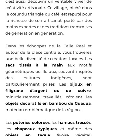
c’est aussi découvrir un véritable vivier de 
créativité artisanale. Ce village, niché dans 
le cœur du triangle du café, est réputé pour 
la richesse de son artisanat, porté par des 
mains expertes et des traditions transmises 
de génération en génération.
Dans les échoppes de la Calle Real et 
autour de la place centrale, vous trouverez 
une belle diversité de créations locales. Les 
sacs tissés à la main
 aux motifs 
géométriques ou floraux, souvent inspirés 
des cultures indigènes, sont 
particulièrement prisés. Les 
bijoux en 
filigrane d’argent ou de cuivre
, 
minutieusement travaillés, côtoient les 
objets décoratifs en bambou de Guadua
, 
matériau emblématique de la région.
Les 
poteries colorées
, les 
hamacs tressés
, 
les 
chapeaux typiques
 et même des 
objets en tagua
 (ivoire végétal) 