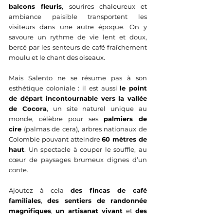
balcons fleuris
, sourires chaleureux et 
ambiance paisible transportent les 
visiteurs dans une autre époque. On y 
savoure un rythme de vie lent et doux, 
bercé par les senteurs de café fraîchement 
moulu et le chant des oiseaux.
Mais Salento ne se résume pas à son 
esthétique coloniale : il est aussi 
le point 
de départ incontournable vers la vallée 
de Cocora
, un site naturel unique au 
monde, célèbre pour ses 
palmiers de 
cire
 (palmas de cera), arbres nationaux de 
Colombie pouvant atteindre 
60 mètres de 
haut
. Un spectacle à couper le souffle, au 
cœur de paysages brumeux dignes d’un 
conte.
Ajoutez à cela 
des fincas de café 
familiales
, 
des sentiers de randonnée 
magnifiques
, 
un artisanat vivant
 et 
des 