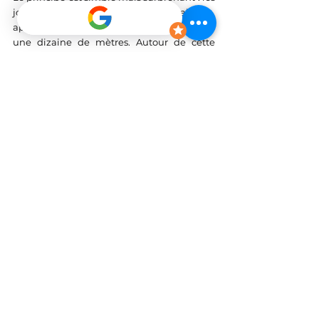
joueurs lancent un palet métallique, 
appelé 
tejo
, sur une cible en argile située à 
une dizaine de mètres. Autour de cette 
cible sont disposés de petits sachets de 
poudre (les 
mechas
) qui explosent 
bruyamment lorsqu’ils sont touchés. Le but 
? Viser juste et faire le plus de bruit possible 
! 
Plusieurs 
bars typiques de 
Salento
 proposent des terrains de tejo 
ouverts aux visiteurs. Vous y serez 
chaleureusement accueillis par des locaux 
ravis de partager leur passion dans une 
ambiance conviviale, souvent 
accompagnée de musique, de bière locale 
et de grands éclats de rire. Pas besoin 
d’être un pro du lancer : ici, l’important 
c’est de participer… et de s’amuser !