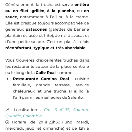
Généralement, la trucha est servie 
entière 
ou en filet
, 
grillée
, 
à la plancha
, ou 
en 
sauce
, notamment à l’ail ou à la crème. 
Elle est presque toujours accompagnée de 
généreux 
patacones
 (galettes de banane 
plantain écrasée et frite), de riz, d’avocat et 
d’une petite salade. C’est un plat à la fois 
réconfortant, typique et très abordable
.
Vous trouverez d’excellentes truchas dans 
les restaurants autour de la place centrale 
ou le long de la 
Calle Real
, comme :
Restaurante Camino Real
 : cuisine 
familiale, grande terrasse, service 
chaleureux, et une trucha al ajillo (à 
l’ail) parmi les meilleures de Salento.
📍 Localisation : 
Cra. 6 #1-35, Salento, 
Quindío, Colombie
.
🕔 
Horaire : de 12h à 23h30 (lundi, mardi, 
mercredi, jeudi et dimanche) et de 12h à 