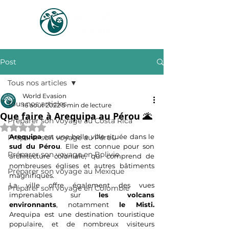
Post
Tous nos articles
World Evasion
Tous nos articles
16 août 2022
5 min de lecture
Que faire à Arequipa au Pérou 🌋
Préparer son voyage au Costa Rica
Noté NaN étoiles sur 5.
Arequipa 
est une belle ville située dans le 
Préparer son voyage au Pérou
sud du Pérou
. Elle est connue pour son 
Préparer son voyage en Bolivie
architecture coloniale, qui comprend de 
nombreuses églises et autres bâtiments 
Préparer son voyage au Mexique
magnifiques. 
La ville offre également des vues 
Préparer son voyage en Colombie
imprenables sur 
les volcans 
environnants
, notamment 
le Misti.
Arequipa est une destination touristique 
populaire, et de nombreux visiteurs 