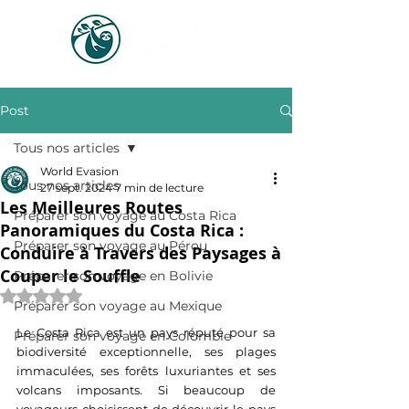
Post
Tous nos articles
World Evasion
Tous nos articles
27 sept. 2024
7 min de lecture
Les Meilleures Routes
Préparer son voyage au Costa Rica
Panoramiques du Costa Rica :
Préparer son voyage au Pérou
Conduire à Travers des Paysages à
Couper le Souffle
Préparer son voyage en Bolivie
Noté NaN étoiles sur 5.
Préparer son voyage au Mexique
Le Costa Rica est un pays réputé pour sa 
Préparer son voyage en Colombie
biodiversité exceptionnelle, ses plages 
immaculées, ses forêts luxuriantes et ses 
volcans imposants. Si beaucoup de 