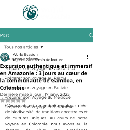
Post
Tous nos articles
World Evasion
Tous nos articles
16 janv. 2025
5 min de lecture
Excursion authentique et immersif
Préparer son voyage au Costa Rica
en Amazonie : 3 jours au cœur de
Préparer son voyage au Pérou
la communauté de Gamboa, en
Colombie
Préparer son voyage en Bolivie
Dernière mise à jour :
17 janv. 2025
Préparer son voyage au Mexique
Noté NaN étoiles sur 5.
L’Amazonie est un endroit magique, riche 
Préparer son voyage en Colombie
de biodiversité, de traditions ancestrales et 
de cultures uniques. Au cours de notre 
voyage en Colombie, nous avons eu la 