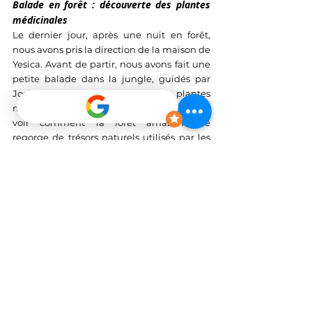
Balade en forêt : découverte des plantes 
médicinales
Le dernier jour, après une nuit en forêt, 
nous avons pris la direction de la maison de 
Yesica. Avant de partir, nous avons fait une 
petite balade dans la jungle, guidés par 
Joel, pour découvrir les plantes 
médicinales locales. C’est incroyable de 
voir comment la forêt amazonienne 
regorge de trésors naturels utilisés par les 
communautés pour soigner différents 
maux.
Dernier déjeuner avec la famille de Yesica
De retour à la maison, nous avons partagé 
un dernier déjeuner en famille, l’occasion 
de dire au revoir à nos hôtes et de 
remercier Yesica, Sonia et Joel pour leur 
hospitalité et leur partage. Leur énergie et 
leur bonne humeur resteront gravées dans 
nos mémoires.