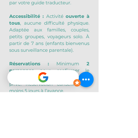
par votre guide traducteur.
Accessibilité : 
Activité 
ouverte à 
tous
, aucune difficulté physique. 
Adaptée aux familles, couples, 
petits groupes, voyageurs solo. À 
partir de 7 ans (enfants bienvenus 
sous surveillance parentale).
Réservations :
 Minimum 
2 
personnes
 pour confirmer le 
départ. Possibilité de départ en 
privé. Réservation conseillée au 
moins 5 jours à l’avance.
Conditions d’annulation :
+72h 
avant le départ
 : remboursement 
intégral de l’acompte. 
Entre 72h et 
48h
 : acompte non remboursé. 
Moins de 48h ou no show
 : 