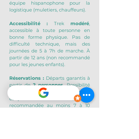
équipe hispanophone pour la 
logistique (muletiers, chauffeurs).
Accessibilité :
 Trek 
modéré
, 
accessible à toute personne en 
bonne forme physique. Pas de 
difficulté technique, mais des 
journées de 5 à 7h de marche. À 
partir de 12 ans (non recommandé 
pour les jeunes enfants).
Réservations :
 Départs garantis à 
partir de 
2 personnes. 
Possibilité 
de privatiser le départ pour les 
couples ou familles. Réservation 
recommandée au moins 7 à 10 
jours à l’avance.
Conditions d’annulation :
+72h 
avant le départ
 : remboursement 