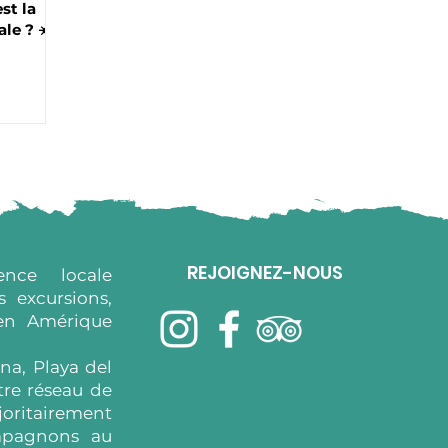
st la
le ? ☀️
REJOIGNEZ-NOUS
nce locale
 excursions,
 en Amérique
na, Playa del
tre réseau de
joritairement
mpagnons au