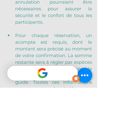
annulation pourraient être 
nécessaires pour assurer la 
sécurité et le confort de tous les 
participants.
Pour chaque réservation, un 
acompte est requis, dont le 
montant sera précisé au moment 
de votre confirmation. La somme 
restante sera à régler par espèces 
en dollars USD ou en Colones le 
jour de l’excursion auprès du 
guide. Toutes ces informations 
vous seront récapitulées par 
email ou Whatsapp juste après la 
réservation.
Rappel : Si vous annulez avec au 
moins 48h d’anticipation pour 
quelque motif que ce soit, 
l’acompte vous est intégralement 