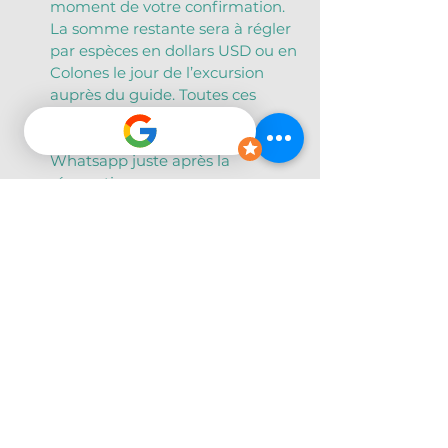
moment de votre confirmation. 
La somme restante sera à régler 
par espèces en dollars USD ou en 
Colones le jour de l’excursion 
auprès du guide. Toutes ces 
informations vous seront 
récapitulées par email ou 
Whatsapp juste après la 
réservation.
Rappel : Si vous annulez avec au 
moins 48h d’anticipation pour 
quelque motif que ce soit, 
l’acompte vous est 
intégralement remboursé.
Informations et réservations