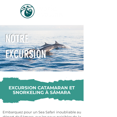
NOTRE
EXCURSION
EXCURSION CATAMARAN ET
SNORKELING À SÁMARA
Embarquez pour un Sea Safari inoubliable au
départ de Sámara, sur les eaux paisibles de la