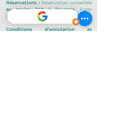
Réservations : 
Réservation conseillée 
au moins 24h à l’avance
. Forte 
demande en haute saison.
Conditions d’annulation et 
paiement : 
Acompte requis à la 
réservation. Solde à régler en colones 
ou USD le jour de l’excursion. 
Annulation gratuite jusqu’à 48h 
avant.
Informations et réservations