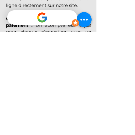
ligne directement sur notre site.
Conditions d’annulation et 
paiement :
 Un acompte est requis 
pour chaque réservation, avec un 
paiement restant à effectuer en 
dollar USD
 le jour de l'excursion 
auprès du guide. En cas d’annulation 
avec un préavis d’au moins 
48h
, 
l’acompte est 
intégralement 
remboursé
.
Climat :
 Le climat dans la région de 
Dominical est chaud et humide. Nous 
vous recommandons d'apporter des 
vêtements légers, des chaussures 
adaptées et de l'eau pour rester 
hydraté pendant l'excursion.