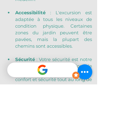
Accessibilité
 : L'excursion est 
adaptée à tous les niveaux de 
condition physique. Certaines 
zones du jardin peuvent être 
pavées, mais la plupart des 
chemins sont accessibles.
Sécurité
 : Votre sécurité est notre 
priorité. Suivez les instructions de 
votre guide pour garantir votre 
confort et sécurité tout au long de 
l'excursion.
Réservation
 : Il est recommandé 
de réserver à l’avance pour 
garantir votre place. Vous pouvez 
effectuer votre réservation en 
ligne ou nous contacter 
directement pour plus 