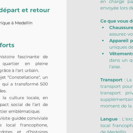
en charge par
envoyée lors de
 départ et retour
Ce que vous d
rique à Medellín
Chaussure
assurez-vo
Appareil 
forts
uniques de
Vêtements
istoire fascinante de
dans un qu
 quartier en pleine
l’aise.
râce à l'art urbain.
jet "Constellations", un
Transport
 : La
ue qui a transformé 500
transport pour
des.
transport pr
la culture locale, en
supplémentair
pact social de l’art de
moment de la r
rtier emblématique.
visite guidée conviviale
Langue
 : L'e
 local francophone,
local francoph
cdotes et d’histoires
de Medellín.