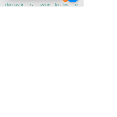
découvrir les saveurs locales. Les 
trajets sont effectués à pied dans le 
quartier de 
Quinta Camacho
, facile 
d’accès et agréable à explorer.
Réservations
 : Réservez votre 
excursion en ligne directement sur 
notre site ou contactez-nous pour 
plus d’informations. Nous vous 
recommandons de réserver à l’avance 
pour garantir votre place.
Conditions d’annulation et 
paiement
 : Un 
acompte
 est requis 
pour chaque réservation, avec le solde 
à régler le jour de l’excursion en 
pesos colombiens
. En cas 
d'annulation avec un préavis de 
48h 
ou plus
, l’acompte sera 
remboursé 
intégralement
.