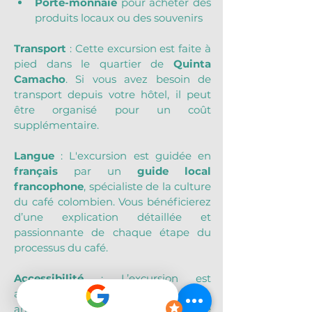
Porte-monnaie
 pour acheter des 
produits locaux ou des souvenirs
Transport
 : Cette excursion est faite à 
pied dans le quartier de 
Quinta 
Camacho
. Si vous avez besoin de 
transport depuis votre hôtel, il peut 
être organisé pour un coût 
supplémentaire.
Langue
 : L'excursion est guidée en 
français
 par un 
guide local 
francophone
, spécialiste de la culture 
du café colombien. Vous bénéficierez 
d’une explication détaillée et 
passionnante de chaque étape du 
processus du café.
Accessibilité
 : L’excursion est 
accessible à tous, que vous soyez un 
amateur de café ou un curieux de 