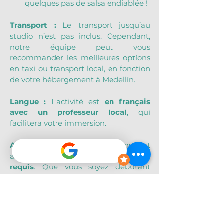
quelques pas de salsa endiablée !
Transport : 
Le transport jusqu’au 
studio n’est pas inclus. Cependant, 
notre équipe peut vous 
recommander les meilleures options 
en taxi ou transport local, en fonction 
de votre hébergement à Medellín.
Langue : 
L’activité est 
en français 
avec un professeur local
, qui 
facilitera votre immersion.
Accessibilité : 
Ce cours de danse est 
accessible à tous, 
aucun niveau n’est 
requis
. Que vous soyez débutant 
complet ou danseur amateur, le cours 
s’adapte à votre rythme et à votre 
envie. Enfants acceptés à partir de 10 
ans.